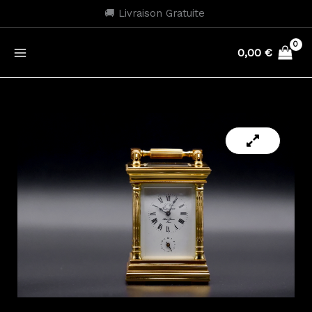
Aller
🚚 Livraison Gratuite
au
contenu
0,00
€