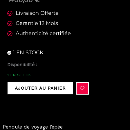
1400,00
€
Livraison Offerte
Garantie 12 Mois
Authenticité certifiée
1 EN STOCK
quantité
Disponibilité :
de
1 EN STOCK
Pendulette
l'épée
AJOUTER AU PANIER
Pendule de voyage l’épée