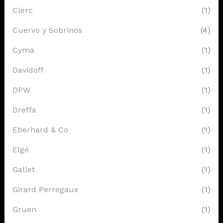
Clerc
(1)
Cuervo y Sobrinos
(4)
Cyma
(1)
Davidoff
(1)
DPW
(1)
Dreffa
(1)
Eberhard & Co
(1)
Elgé
(1)
Gallet
(1)
Girard Perregaux
(1)
Gruen
(1)