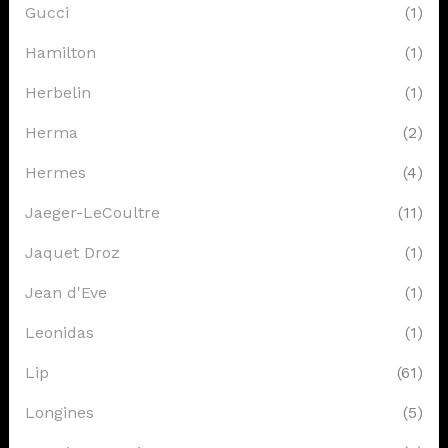
Gucci
(1)
Hamilton
(1)
Herbelin
(1)
Herma
(2)
Hermes
(4)
Jaeger-LeCoultre
(11)
Jaquet Droz
(1)
Jean d'Eve
(1)
Leonidas
(1)
Lip
(61)
Longines
(5)