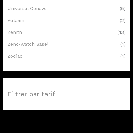
Universal Genève
(5)
Vulcain
(2)
Zenith
(13)
Zeno-Watch Basel
(1)
Zodiac
(1)
Filtrer par tarif