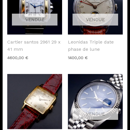
Cartier santos 2961 29 x
Leonidas Triple date
41 mm
phase de lune
4600,00
€
1400,00
€