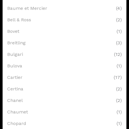
Baume et Mercier
(4)
Bell & Ross
(2)
Bovet
(1)
Breitling
(3)
Bulgari
(12)
Bulova
(1)
Cartier
(17)
Certina
(2)
Chanel
(2)
Chaumet
(1)
Chopard
(1)