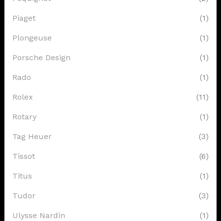
Piaget
(1)
Plongeuse
(1)
Porsche Design
(1)
Rado
(1)
Rolex
(11)
Rotary
(1)
Tag Heuer
(3)
Tissot
(6)
Titus
(1)
Tudor
(3)
Ulysse Nardin
(1)