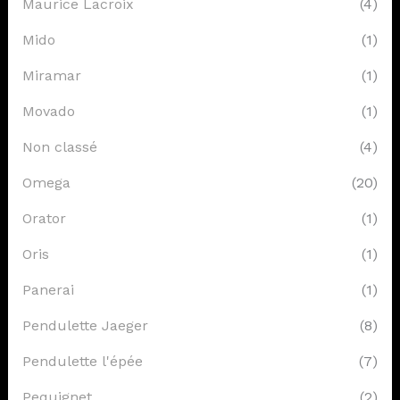
Maurice Lacroix
(4)
Mido
(1)
Miramar
(1)
Movado
(1)
Non classé
(4)
Omega
(20)
Orator
(1)
Oris
(1)
Panerai
(1)
Pendulette Jaeger
(8)
Pendulette l'épée
(7)
Pequignet
(2)