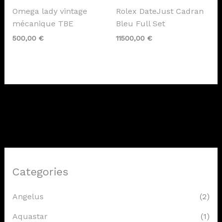
Omega lady vintage
Rolex DateJust Cadran
mécanique TBE
Bleu Full Set
500,00
€
11500,00
€
Categories
Angelus
(2)
Aquastar
(1)