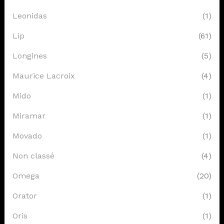
Leonidas
(1)
Lip
(61)
Longines
(5)
Maurice Lacroix
(4)
Mido
(1)
Miramar
(1)
Movado
(1)
Non classé
(4)
Omega
(20)
Orator
(1)
Oris
(1)