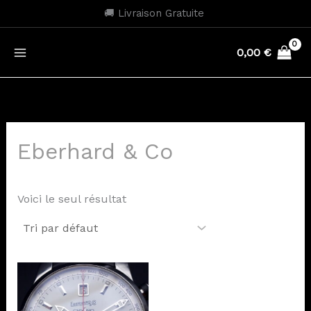
Aller
🚚 Livraison Gratuite
au
contenu
0,00
€
Eberhard & Co
Voici le seul résultat