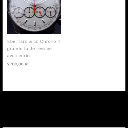
Eberhard & co Chrono 4
grande taille révisée
avec écrin
2700,00
€