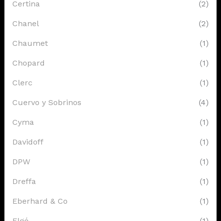
Certina
(2)
Chanel
(2)
Chaumet
(1)
Chopard
(1)
Clerc
(1)
Cuervo y Sobrinos
(4)
Cyma
(1)
Davidoff
(1)
DPW
(1)
Dreffa
(1)
Eberhard & Co
(1)
Elgé
(1)