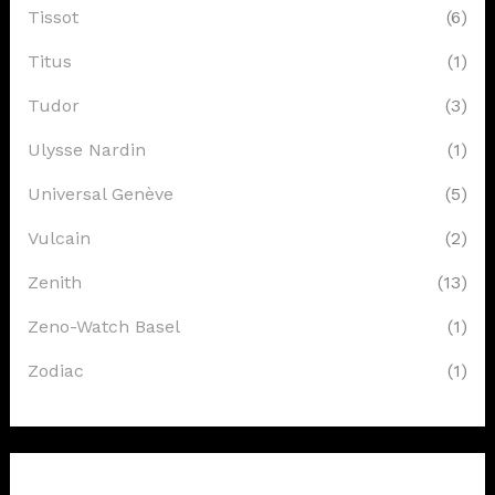
Tissot
(6)
Titus
(1)
Tudor
(3)
Ulysse Nardin
(1)
Universal Genève
(5)
Vulcain
(2)
Zenith
(13)
Zeno-Watch Basel
(1)
Zodiac
(1)