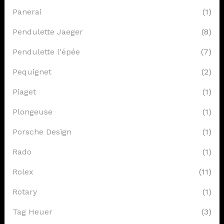
Panerai
(1)
Pendulette Jaeger
(8)
Pendulette l'épée
(7)
Pequignet
(2)
Piaget
(1)
Plongeuse
(1)
Porsche Design
(1)
Rado
(1)
Rolex
(11)
Rotary
(1)
Tag Heuer
(3)