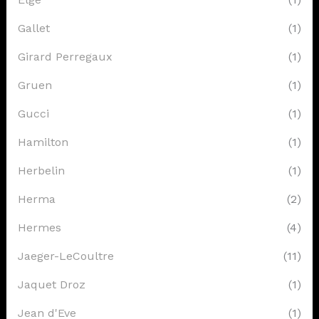
Gallet
(1)
Girard Perregaux
(1)
Gruen
(1)
Gucci
(1)
Hamilton
(1)
Herbelin
(1)
Herma
(2)
Hermes
(4)
Jaeger-LeCoultre
(11)
Jaquet Droz
(1)
Jean d'Eve
(1)