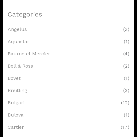
Categories
Angelus
(2)
Aquastar
(1)
Baume et Mercier
(4)
Bell & Ross
(2)
Bovet
(1)
Breitling
(3)
Bulgari
(12)
Bulova
(1)
Cartier
(17)