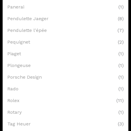
Panerai
(1)
Pendulette Jaeger
(8)
Pendulette l'épée
(7)
Pequignet
(2)
Piaget
(1)
Plongeuse
(1)
Porsche Design
(1)
Rado
(1)
Rolex
(11)
Rotary
(1)
Tag Heuer
(3)