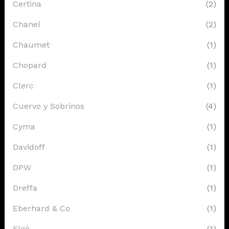
Certina
(2)
Chanel
(2)
Chaumet
(1)
Chopard
(1)
Clerc
(1)
Cuervo y Sobrinos
(4)
Cyma
(1)
Davidoff
(1)
DPW
(1)
Dreffa
(1)
Eberhard & Co
(1)
Elgé
(1)