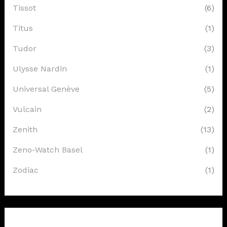
Tissot
(6)
Titus
(1)
Tudor
(3)
Ulysse Nardin
(1)
Universal Genève
(5)
Vulcain
(2)
Zenith
(13)
Zeno-Watch Basel
(1)
Zodiac
(1)