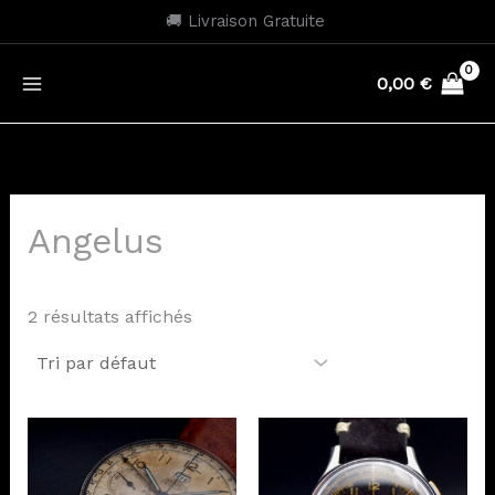
Aller
🚚 Livraison Gratuite
au
contenu
0,00
€
Angelus
2 résultats affichés