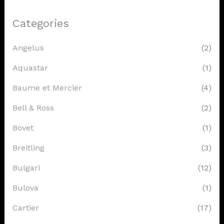
Categories
Angelus
(2)
Aquastar
(1)
Baume et Mercier
(4)
Bell & Ross
(2)
Bovet
(1)
Breitling
(3)
Bulgari
(12)
Bulova
(1)
Cartier
(17)