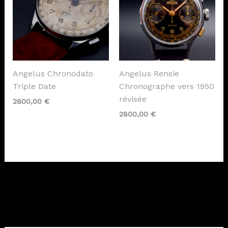
Angelus Chronodato
Angelus Rensie
Triple Date
Chronographe vers 1950
révisée
2800,00
€
2800,00
€