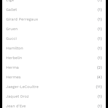
Gallet
(1)
Girard Perregaux
(1)
Gruen
(1)
Gucci
(1)
Hamilton
(1)
Herbelin
(1)
Herma
(2)
Hermes
(4)
Jaeger-LeCoultre
(11)
Jaquet Droz
(1)
Jean d'Eve
(1)