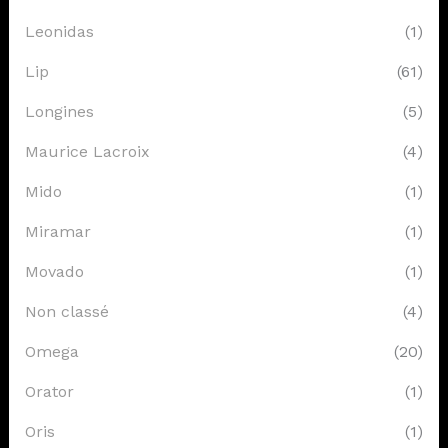
Leonidas
(1)
Lip
(61)
Longines
(5)
Maurice Lacroix
(4)
Mido
(1)
Miramar
(1)
Movado
(1)
Non classé
(4)
Omega
(20)
Orator
(1)
Oris
(1)