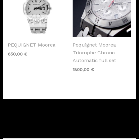
PEQUIGNET Moorea
Pequignet Moorea
Triomphe Chrono
650,00
€
Automatic full set
1800,00
€