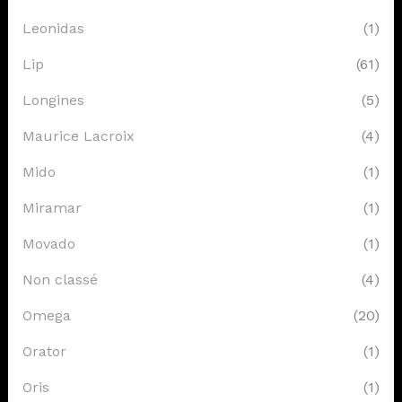
Leonidas
(1)
Lip
(61)
Longines
(5)
Maurice Lacroix
(4)
Mido
(1)
Miramar
(1)
Movado
(1)
Non classé
(4)
Omega
(20)
Orator
(1)
Oris
(1)