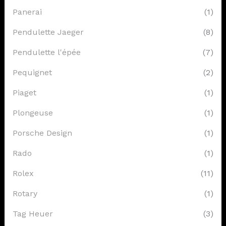
Panerai
(1)
Pendulette Jaeger
(8)
Pendulette l'épée
(7)
Pequignet
(2)
Piaget
(1)
Plongeuse
(1)
Porsche Design
(1)
Rado
(1)
Rolex
(11)
Rotary
(1)
Tag Heuer
(3)