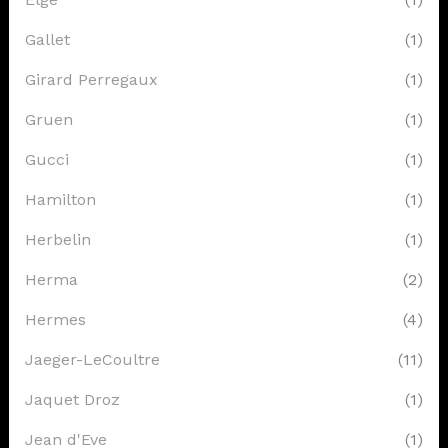
Gallet
(1)
Girard Perregaux
(1)
Gruen
(1)
Gucci
(1)
Hamilton
(1)
Herbelin
(1)
Herma
(2)
Hermes
(4)
Jaeger-LeCoultre
(11)
Jaquet Droz
(1)
Jean d'Eve
(1)