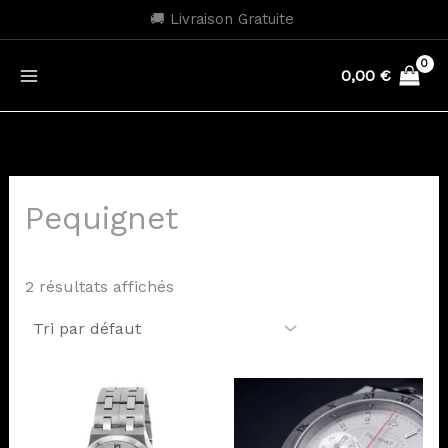
Aller
🚚 Livraison Gratuite
au
contenu
0,00
€
Pequignet
2 résultats affichés