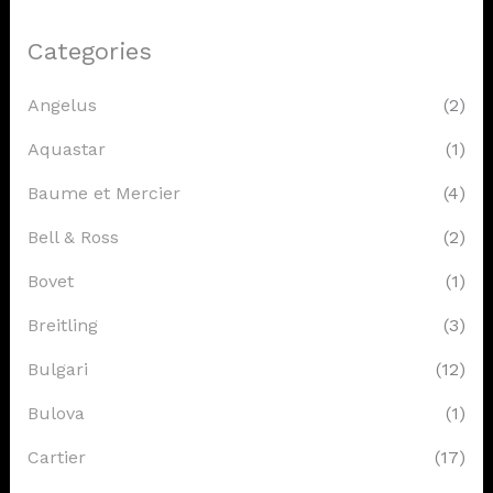
Categories
Angelus
(2)
Aquastar
(1)
Baume et Mercier
(4)
Bell & Ross
(2)
Bovet
(1)
Breitling
(3)
Bulgari
(12)
Bulova
(1)
Cartier
(17)