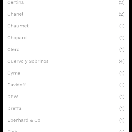
Certina
(2)
Chanel
(2)
Chaumet
(1)
Chopard
(1)
Clerc
(1)
Cuervo y Sobrinos
(4)
Cyma
(1)
Davidoff
(1)
DPW
(1)
Dreffa
(1)
Eberhard & Co
(1)
Elgé
(1)