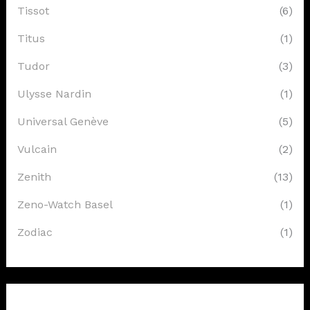
Tissot
(6)
Titus
(1)
Tudor
(3)
Ulysse Nardin
(1)
Universal Genève
(5)
Vulcain
(2)
Zenith
(13)
Zeno-Watch Basel
(1)
Zodiac
(1)