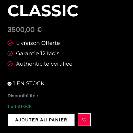
CLASSIC
3500,00
€
Livraison Offerte
Garantie 12 Mois
Authenticité certifiée
1 EN STOCK
quantité
Disponibilité :
de
1 EN STOCK
ATMOS
Classic
AJOUTER AU PANIER