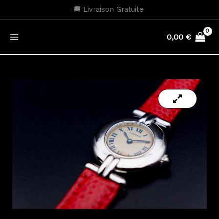
Aller
🚚 Livraison Gratuite
au
contenu
0,00
€