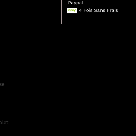
Paypal
4 Fois Sans Frais
se
plet