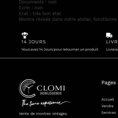
Documents : non
Ecrin : non
Etat : très bon état
Montre révisée dans notre atelier, fonctionne 
14 JOURS
LIV
Vous avez 14 Jours pour retourner un produit
Livrais
Pages
Accueil
Vendre
Services
Vente de montres vintages.