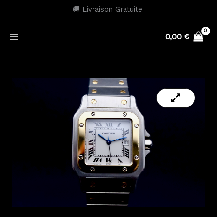
Aller
🚚 Livraison Gratuite
au
contenu
0,00
€