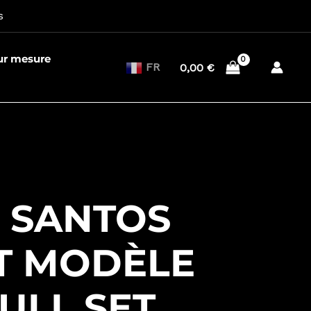
s
sur mesure
FR
0,00
€
R SANTOS
 MODÈLE
ULL SET