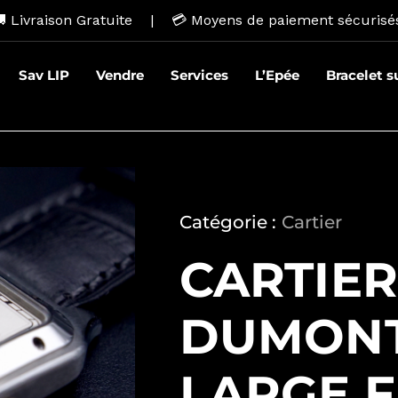
 Livraison Gratuite | 💳
Moyens de paiement sécurisé
Sav LIP
Vendre
Services
L’Epée
Bracelet 
Catégorie :
Cartier
CARTIE
DUMONT
LARGE F