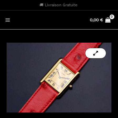
Aller
🚚 Livraison Gratuite
au
contenu
0,00
€