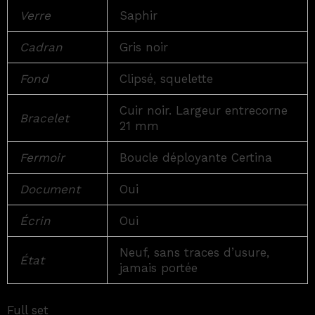
Verre
Saphir
Cadran
Gris noir
Fond
Clipsé, squelette
Cuir noir. Largeur entrecorne
Bracelet
21 mm
Fermoir
Boucle déployante Certina
Document
Oui
Écrin
Oui
Neuf, sans traces d’usure,
État
jamais portée
Full set