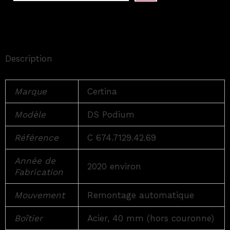
Description
Marque
Certina
Modèle
DS Podium
Référence
C 674.7129.42.69
Année de
2020 environ
Fabrication
Mouvement
Remontage automatique
Boîtier
Acier, 40 mm (hors couronne)