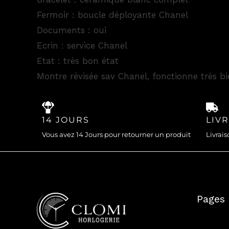
Fermoir : boucle déployante Chanel
Documents : oui
Ecrin : service Chanel
Etat : très bon état
Montre révisée sav Chanel, fonctionne très b
14 JOURS
LIV
Vous avez 14 Jours pour retourner un produit
Livrais
Pages