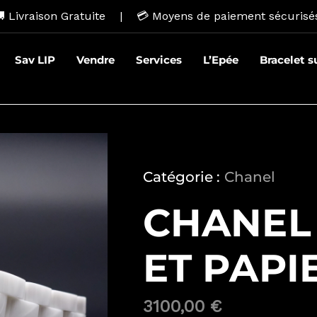
 Livraison Gratuite | 💳
Moyens de paiement sécurisé
Sav LIP
Vendre
Services
L’Epée
Bracelet 
Catégorie :
Chanel
CHANEL 
ET PAPI
3100,00
€