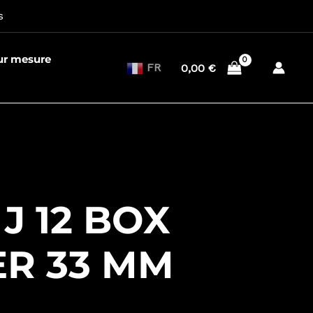
s
sur mesure
FR
0,00
€
J 12 BOX
ER 33 MM