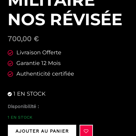
MILITAIRE
NOS RÉVISÉE
700,00
€
Livraison Offerte
Garantie 12 Mois
Authenticité certifiée
1 EN STOCK
quantité
Disponibilité :
de
1 EN STOCK
DPW
Marina
AJOUTER AU PANIER