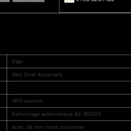
Elgé
Skin Diver Automatic
–
1970 environ
Remontage automatique AS 1902/03
Acier, 38 mm (hors couronne)