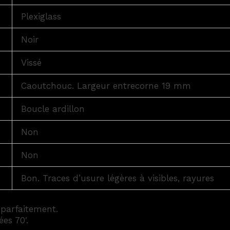
Plexiglass
Noir
Vissé
Caoutchouc. Largeur entrecorne 19 mm
Boucle ardillon
Non
Non
Bon. Traces d’usure légères à visibles, rayures
 parfaitement.
es 70′.