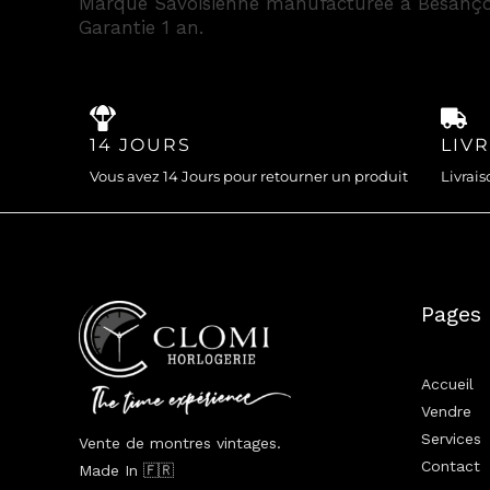
Marque Savoisienne manufacturée à Besanço
Garantie 1 an.
14 JOURS
LIV
Vous avez 14 Jours pour retourner un produit
Livrais
Pages
Accueil
Vendre
Services
Vente de montres vintages.
Contact
Made In 🇫🇷