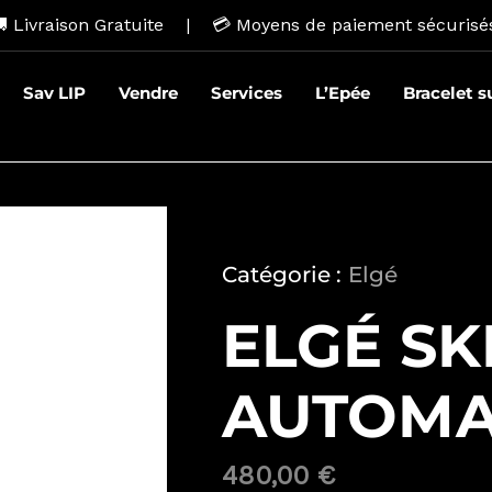
 Livraison Gratuite | 💳
Moyens de paiement sécurisé
Sav LIP
Vendre
Services
L’Epée
Bracelet 
Catégorie :
Elgé
ELGÉ SK
AUTOMA
480,00
€