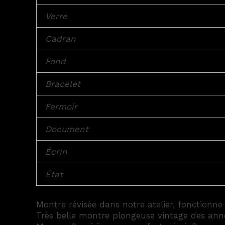
Verre
Cadran
Fond
Bracelet
Fermoir
Document
Écrin
État
Montre révisée dans notre atelier, fonctionne
Très belle montre plongeuse vintage des anné