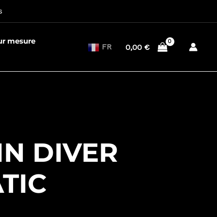
s
sur mesure
FR
0,00
€
IN DIVER
TIC