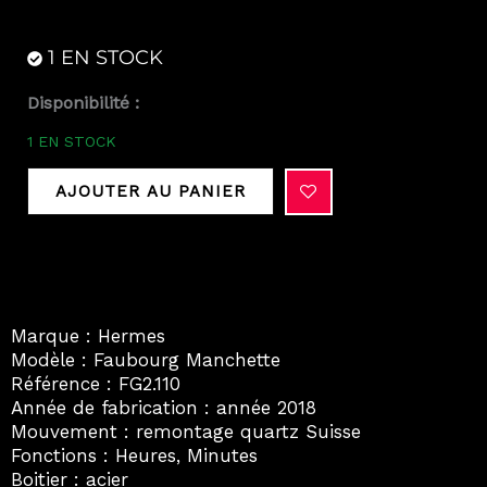
1 EN STOCK
quantité
Disponibilité :
de
1 EN STOCK
Hermès
Faubourg
AJOUTER AU PANIER
Manchette
Full
Set
2018
excellent
Marque : Hermes
état
Modèle : Faubourg Manchette
Référence : FG2.110
Année de fabrication : année 2018
Mouvement : remontage quartz Suisse
Fonctions : Heures, Minutes
Boitier : acier