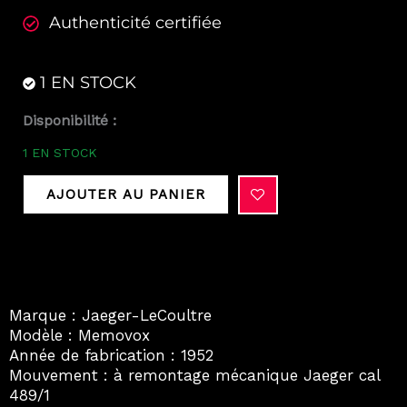
Authenticité certifiée
1 EN STOCK
quantité
Disponibilité :
de
1 EN STOCK
Jaeger-
LeCoultre
AJOUTER AU PANIER
Memovox
mécanique
Révisée
vers
1950
Marque : Jaeger-LeCoultre
Modèle : Memovox
Année de fabrication : 1952
Mouvement : à remontage mécanique Jaeger cal
489/1