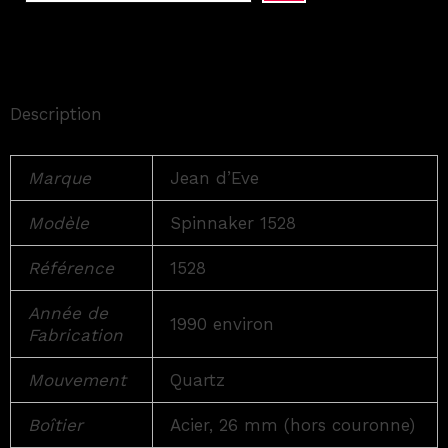
Description
Marque
Jean d’Eve
Modèle
Spinnaker 1528
Référence
1528
Année de
1990 environ
Fabrication
Mouvement
Quartz
Boîtier
Acier, 26 mm (hors couronne)