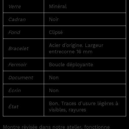
Verre
Minéral
Cadran
Noir
Fond
Clipsé
Acier d’origine. Largeur
Bracelet
entrecorne 16 mm
Fermoir
Boucle déployante
Document
Non
Écrin
Non
Bon. Traces d’usure légères à
État
visibles, rayures
Montre révisée dans notre atelier, fonctionne