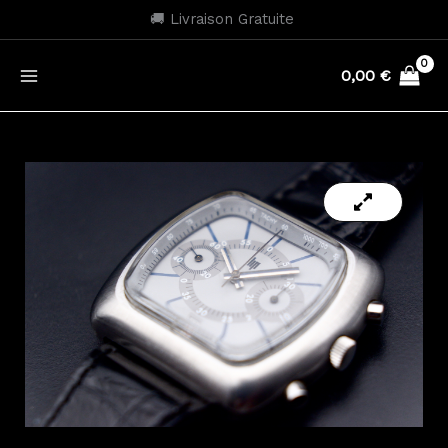
Aller
🚚 Livraison Gratuite
au
contenu
0,00
€