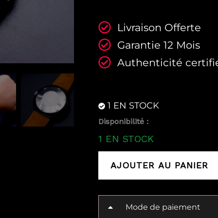
Livraison Offerte
Garantie 12 Mois
Authenticité certifi
1 EN STOCK
quantité
Disponibilité :
de
1 EN STOCK
Lip
Galaxie
AJOUTER AU PANIER
Rudy
Meyer
Mode de paiement