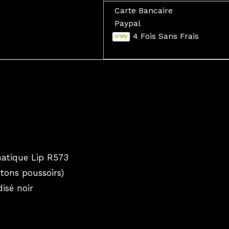
Carte Bancaire
Paypal
4 Fois Sans Frais
atique Lip R573
tons poussoirs)
isé noir