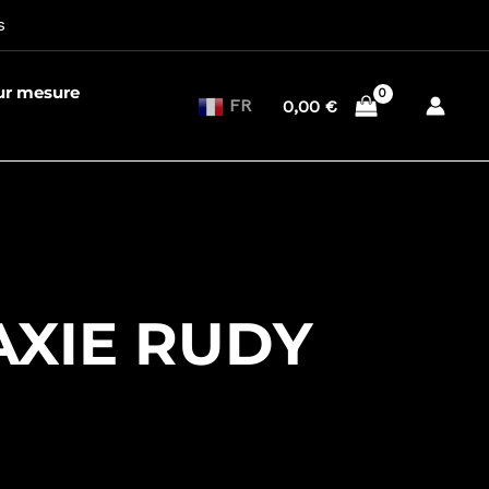
s
sur mesure
FR
0,00
€
AXIE RUDY