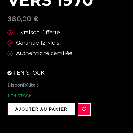
VERS 1970
380,00
€
Livraison Offerte
Garantie 12 Mois
Authenticité certifiée
1 EN STOCK
quantité
Disponibilité :
de
1 EN STOCK
Lip
Genève
AJOUTER AU PANIER
mécanique
vers
1970