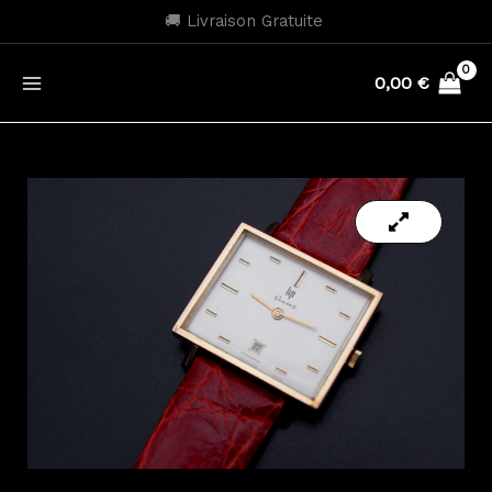
Aller
🚚 Livraison Gratuite
au
contenu
0,00
€