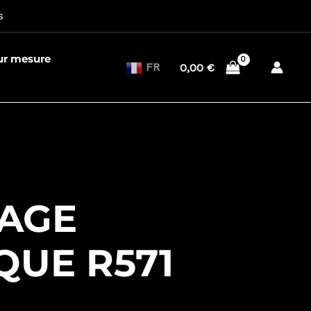
s
sur mesure
FR
0,00
€
TAGE
QUE R571