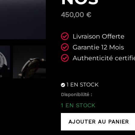
450,00
€
Livraison Offerte
Garantie 12 Mois
Authenticité certifi
1 EN STOCK
quantité
Disponibilité :
de
1 EN STOCK
Lip
Vintage
AJOUTER AU PANIER
mécanique
R571