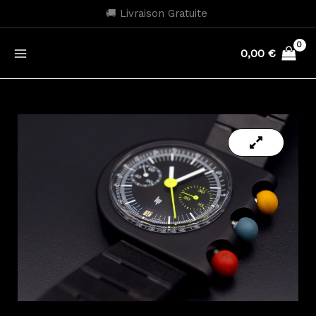
Aller
🚚 Livraison Gratuite
au
contenu
0,00
€