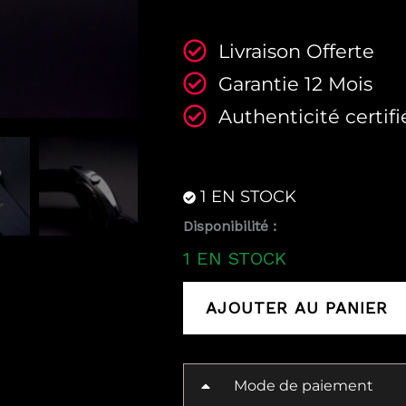
Livraison Offerte
Garantie 12 Mois
Authenticité certifi
1 EN STOCK
quantité
Disponibilité :
de
1 EN STOCK
Lip
mécanique
AJOUTER AU PANIER
vintage
NOS
Mode de paiement