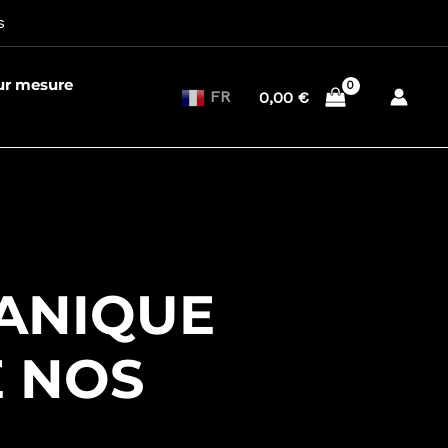
s
sur mesure
FR
0,00
€
CANIQUE
E NOS