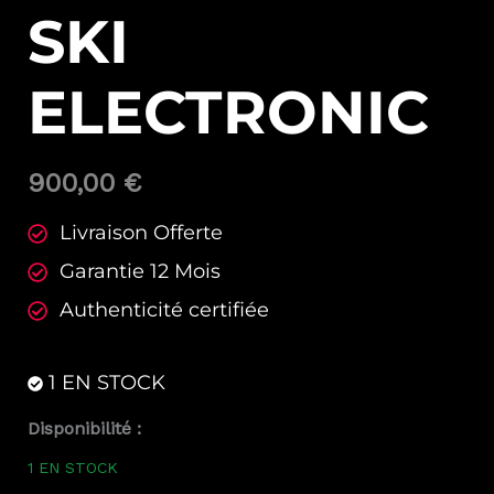
SKI
ELECTRONIC
900,00
€
Livraison Offerte
Garantie 12 Mois
Authenticité certifiée
1 EN STOCK
quantité
Disponibilité :
de
1 EN STOCK
Lip