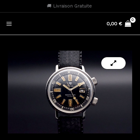
Aller
🚚 Livraison Gratuite
au
contenu
0,00
€