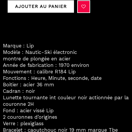
Nautic-
AJOUTER AU PANIER
Ski
electronic
Marque : Lip
Modèle : Nautic-Ski électronic
montre de plongée en acier
Année de fabrication : 1970 environ
Mouvement : calibre R184 Lip
Fonctions : Heure, Minute, seconde, date
Boitier : acier 36 mm
Cadran : noir
Lunette tournante int couleur noir actionnée par la
couronne 2H
Fond : acier vissé Lip
2 couronnes d’origines
Verre : plexiglass
Bracelet : caoutchouc noir 19 mm marque Tbe