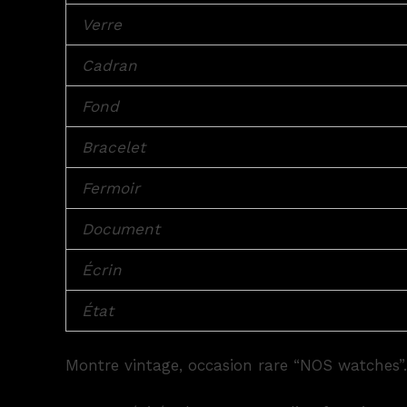
Verre
Cadran
Fond
Bracelet
Fermoir
Document
Écrin
État
Montre vintage, occasion rare “NOS watches”.