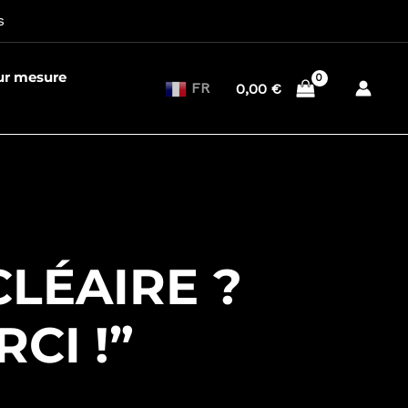
s
sur mesure
FR
0,00
€
CLÉAIRE ?
CI !”