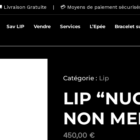
 Livraison Gratuite | 💳
Moyens de paiement sécurisé
Sav LIP
Vendre
Services
L’Epée
Bracelet 
Catégorie :
Lip
LIP “NU
NON MER
450,00
€