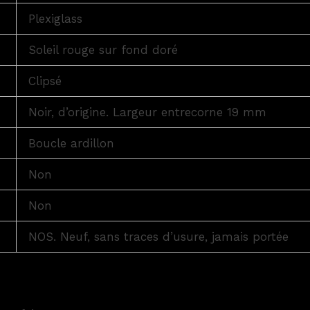
Plexiglass
Soleil rouge sur fond doré
Clipsé
Noir, d’origine. Largeur entrecorne 19 mm
Boucle ardillon
Non
Non
NOS. Neuf, sans traces d’usure, jamais portée