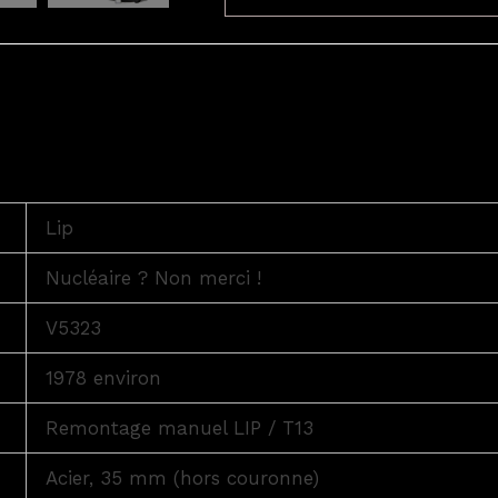
Lip
Nucléaire ? Non merci !
V5323
1978 environ
Remontage manuel LIP / T13
Acier, 35 mm (hors couronne)