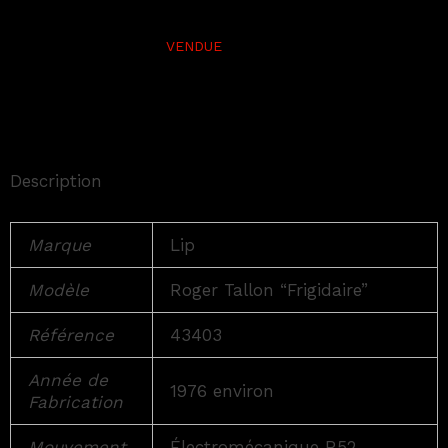
Description
Marque
Lip
Modèle
Roger Tallon “Frigidaire”
Référence
43403
Année de
1976 environ
Fabrication
Mouvement
Électromécanique R52