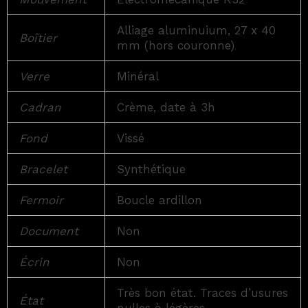
Alliage aluminuium, 27 x 40
Boîtier
mm (hors couronne)
Verre
Minéral
Cadran
Crème, date à 3h
Fond
Vissé
Bracelet
Synthétique
Fermoir
Boucle ardillon
Document
Non
Écrin
Non
Très bon état. Traces d’usures
État