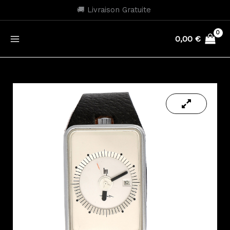
Aller
🚚 Livraison Gratuite
au
contenu
0,00
€