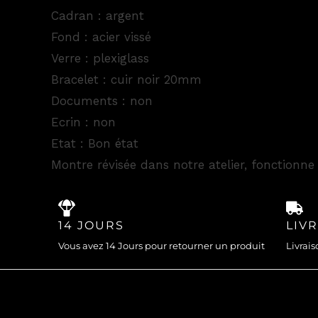
Cadran : argent
Fond : acier vissé
Verre : plexiglass
Bracelet : cuir noir 20mm
Documents : non
Ecrin : non
Etat : Bon état
Montre révisée dans notre atelier, fonctionne 
14 JOURS
LIV
Vous avez 14 Jours pour retourner un produit
Livrais