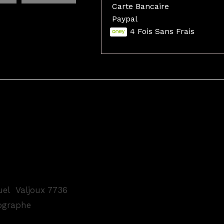
Carte Bancaire
Paypal
4 Fois Sans Frais
el Valjoux 7736
nographe