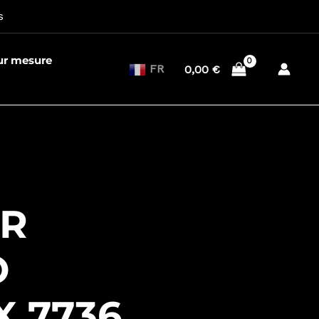
s
sur mesure
FR
0,00
€
R
O
 7736