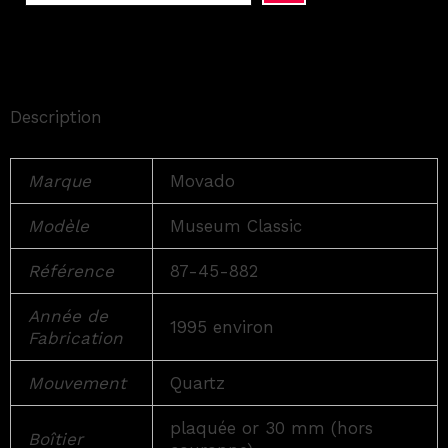
Description
Marque
Movado
Modèle
Museum Classic
Référence
87-45-882
Année de
1995 environ
Fabrication
Mouvement
Quartz
plaquée or 30 mm (hors
Boîtier