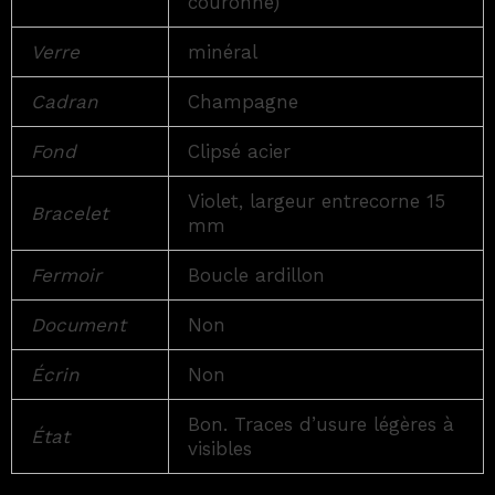
couronne)
Verre
minéral
Cadran
Champagne
Fond
Clipsé acier
Violet, largeur entrecorne 15
Bracelet
mm
Fermoir
Boucle ardillon
Document
Non
Écrin
Non
Bon. Traces d’usure légères à
État
visibles