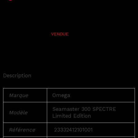
Description
Marque
Omega
Seamaster 300 SPECTRE
Modèle
Limited Edition
Référence
23332412101001