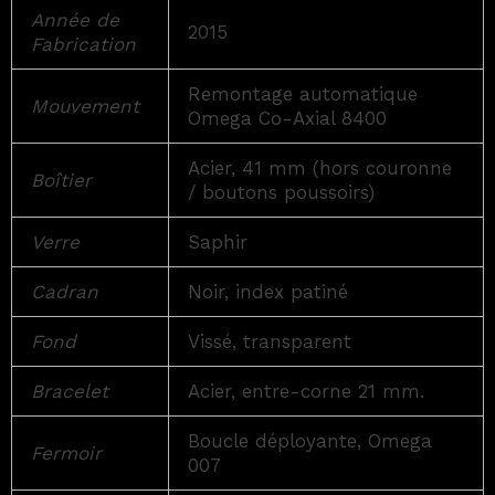
Année de
2015
Fabrication
Remontage automatique
Mouvement
Omega Co-Axial 8400
Acier, 41 mm (hors couronne
Boîtier
/ boutons poussoirs)
Verre
Saphir
Cadran
Noir, index patiné
Fond
Vissé, transparent
Bracelet
Acier, entre-corne 21 mm.
Boucle déployante, Omega
Fermoir
007