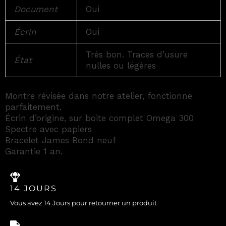
Document
Oui
Écrin
Oui
Très bon. Traces d’usure
État
nulles ou légères
Montre révisée dans notre atelier, fonctionne
parfaitement.
Écrin d’origine, sur boite complet Omega 300
Spectre avec papiers
Bracelet James Bond neuf
Garantie 1 an.
14 JOURS
Vous avez 14 Jours pour retourner un produit