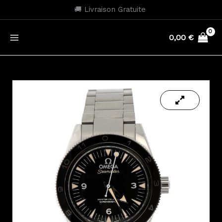
Aller
🚚 Livraison Gratuite
au
contenu
0,00
€