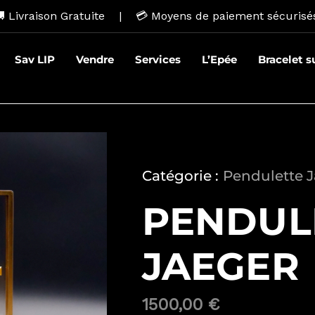
 Livraison Gratuite | 💳
Moyens de paiement sécurisé
Sav LIP
Vendre
Services
L’Epée
Bracelet 
Catégorie :
Pendulette 
PENDUL
JAEGER
1500,00
€