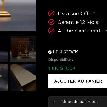
Livraison Offerte
Garantie 12 Mois
Authenticité certifi
1 EN STOCK
quantité
Disponibilité :
de
1 EN STOCK
Pendulette
Jaeger
AJOUTER AU PANIER
Mode de paiement