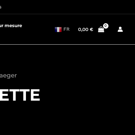
s
sur mesure
FR
0,00
€
Jaeger
ETTE