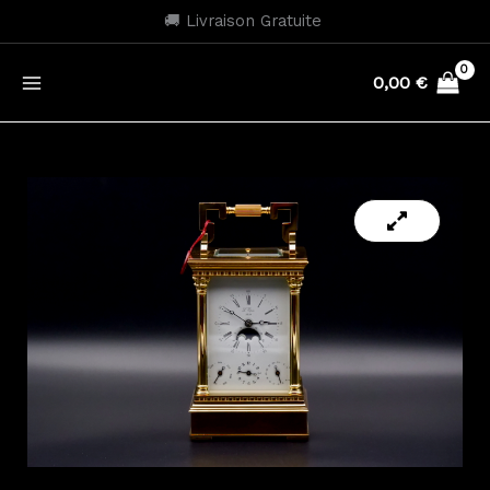
Aller
🚚 Livraison Gratuite
au
contenu
0,00
€