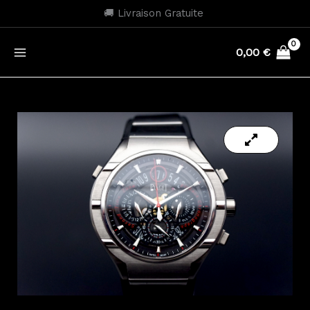
Aller
🚚 Livraison Gratuite
au
contenu
0,00
€