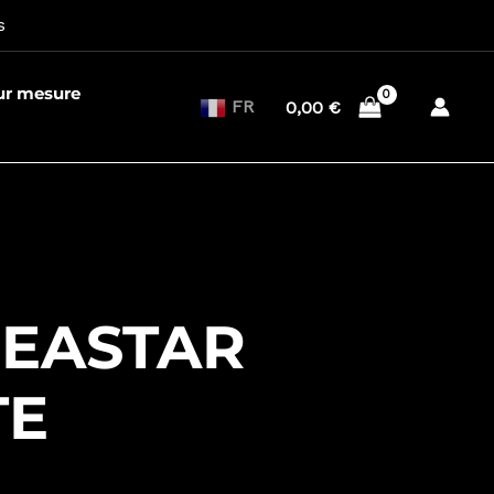
s
sur mesure
FR
0,00
€
SEASTAR
TE