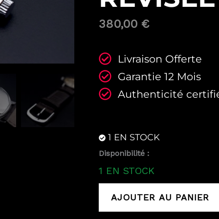
380,00
€
Livraison Offerte
Garantie 12 Mois
Authenticité certifi
1 EN STOCK
quantité
Disponibilité :
de
1 EN STOCK
Tissot
Seastar
AJOUTER AU PANIER
Visodate
Révisée