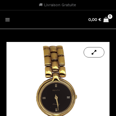
Aller
🚚 Livraison Gratuite
au
contenu
0,00
€