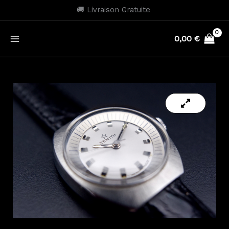
Aller
🚚 Livraison Gratuite
au
contenu
0,00
€