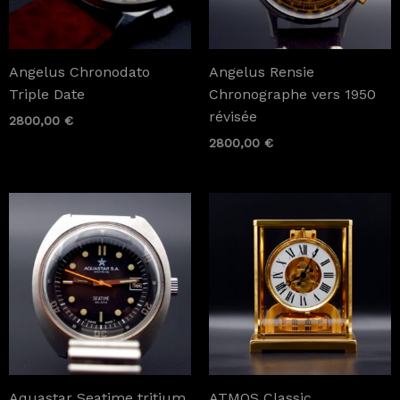
Angelus Chronodato
Angelus Rensie
Triple Date
Chronographe vers 1950
révisée
2800,00
€
2800,00
€
Aquastar Seatime tritium
ATMOS Classic