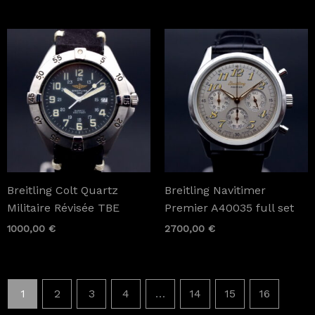
Breitling Colt Quartz
Breitling Navitimer
Militaire Révisée TBE
Premier A40035 full set
1000,00
€
2700,00
€
1
2
3
4
…
14
15
16