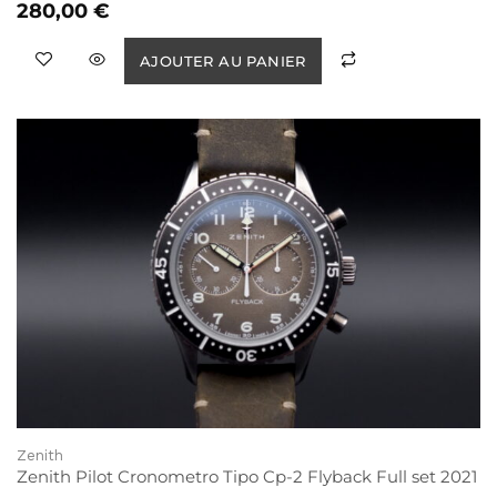
280,00
€
AJOUTER AU PANIER
Zenith
Zenith Pilot Cronometro Tipo Cp-2 Flyback Full set 2021