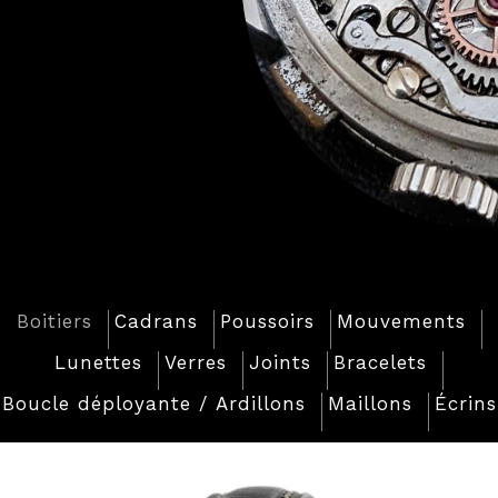
Boitiers
Cadrans
Poussoirs
Mouvements
Lunettes
Verres
Joints
Bracelets
Boucle déployante / Ardillons
Maillons
Écrins