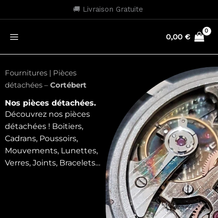
Aller
🚚 Livraison Gratuite
au
contenu
0,00
€
Fournitures | Pièces
détachées –
Cortébert
Nos pièces détachées.
Découvrez nos pièces
détachées ! Boitiers,
Cadrans, Poussoirs,
Mouvements, Lunettes,
Verres, Joints, Bracelets…