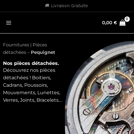
Aller
🚚 Livraison Gratuite
au
contenu
0,00
€
Fournitures | Pièces
détachées –
Pequignet
Nos pièces détachées.
Découvrez nos pièces
détachées ! Boitiers,
Cadrans, Poussoirs,
Mouvements, Lunettes,
Verres, Joints, Bracelets…