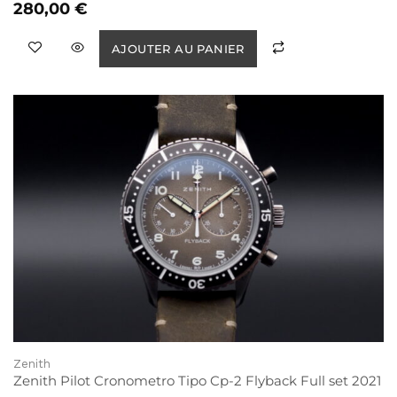
280,00
€
AJOUTER AU PANIER
Zenith
Zenith Pilot Cronometro Tipo Cp-2 Flyback Full set 2021