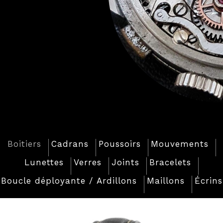
Boitiers
Cadrans
Poussoirs
Mouvements
Lunettes
Verres
Joints
Bracelets
Boucle déployante / Ardillons
Maillons
Écrins