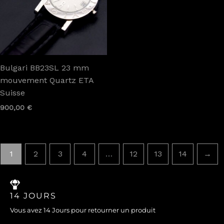
Bulgari BB23SL 23 mm
mouvement Quartz ETA
Suisse
900,00
€
1
2
3
4
…
12
13
14
→
14 JOURS
Vous avez 14 Jours pour retourner un produit