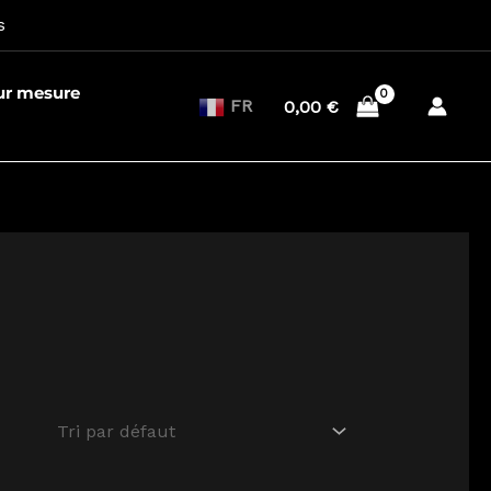
s
sur mesure
FR
0,00
€