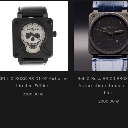
BELL & ROSS BR 01-92 Airborne
Bell & Ross BR 03 BR0
Limited Edition
Automatique bracelet
bleu
2300,00
€
2000,00
€