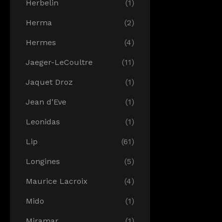
Herbelin
(1)
Herma
(2)
Hermes
(4)
Jaeger-LeCoultre
(11)
Jaquet Droz
(1)
Jean d'Eve
(1)
Leonidas
(1)
Lip
(61)
Longines
(5)
Maurice Lacroix
(4)
Mido
(1)
Miramar
(1)