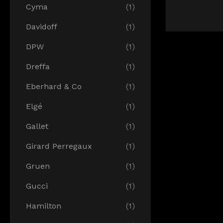
Cyma
(1)
Davidoff
(1)
DPW
(1)
Dreffa
(1)
Eberhard & Co
(1)
Elgé
(1)
Gallet
(1)
Girard Perregaux
(1)
Gruen
(1)
Gucci
(1)
Hamilton
(1)