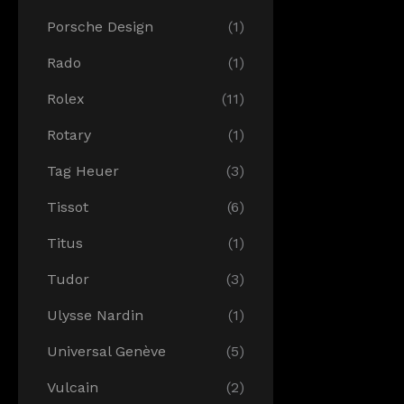
Porsche Design
(1)
Rado
(1)
Rolex
(11)
Rotary
(1)
Tag Heuer
(3)
Tissot
(6)
Titus
(1)
Tudor
(3)
Ulysse Nardin
(1)
Universal Genève
(5)
Vulcain
(2)