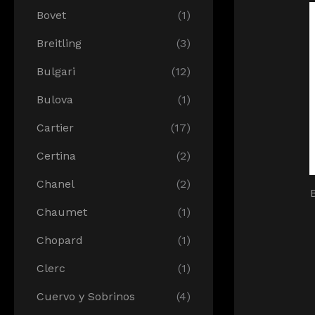
Bovet
(1)
Breitling
(3)
Bulgari
(12)
Bulova
(1)
Cartier
(17)
Certina
(2)
Chanel
(2)
Chaumet
(1)
Chopard
(1)
Clerc
(1)
Cuervo y Sobrinos
(4)