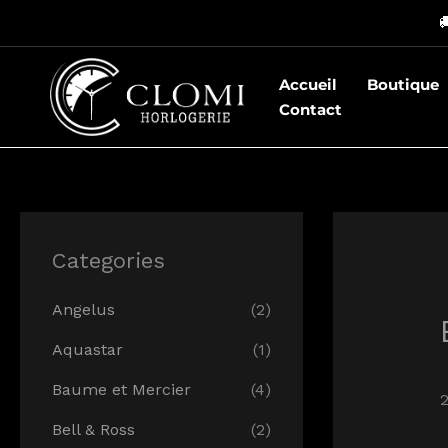
Aller

au
contenu
Accueil
Boutique
Contact
Categories
Angelus
(2)
Aquastar
(1)
Baume et Mercier
(4)
2
Bell & Ross
(2)