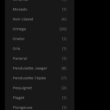
Movado
(1)
Non classé
(4)
Omega
(20)
Orator
(1)
Oris
(1)
Panerai
(1)
Pendulette Jaeger
(8)
Pendulette l'épée
(7)
Pequignet
(2)
Piaget
(1)
Plongeuse
(1)