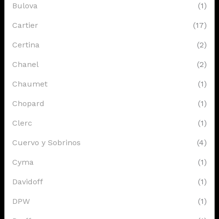
Bulova
(1)
Cartier
(17)
Certina
(2)
Chanel
(2)
Chaumet
(1)
Chopard
(1)
Clerc
(1)
Cuervo y Sobrinos
(4)
Cyma
(1)
Davidoff
(1)
DPW
(1)