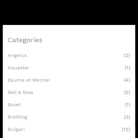
Categories
Angelus
(2)
Aquastar
(1)
Baume et Mercier
(4)
Bell & Ross
(2)
Bovet
(1)
Breitling
(3)
Bulgari
(12)