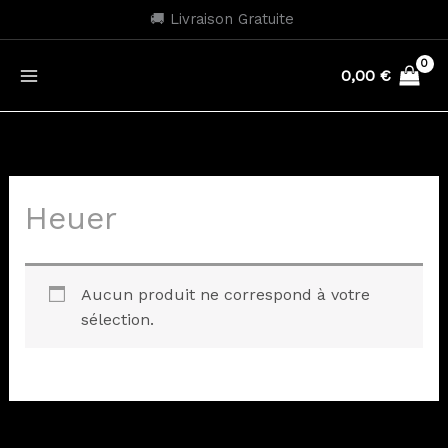
Aller
🚚 Livraison Gratuite
au
contenu
0,00
€
Heuer
Aucun produit ne correspond à votre
sélection.