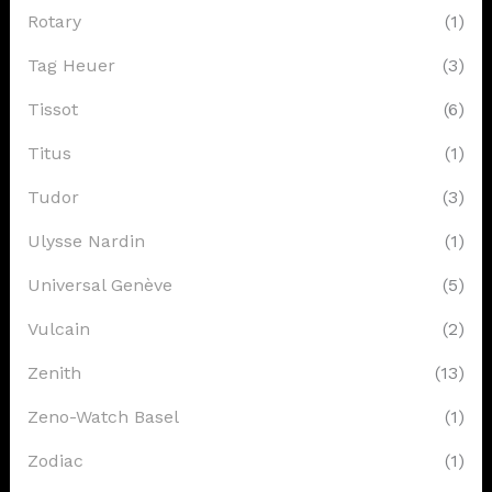
Rotary
(1)
Tag Heuer
(3)
Tissot
(6)
Titus
(1)
Tudor
(3)
Ulysse Nardin
(1)
Universal Genève
(5)
Vulcain
(2)
Zenith
(13)
Zeno-Watch Basel
(1)
Zodiac
(1)