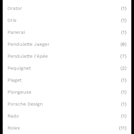
Orator
(1)
Oris
(1)
Panerai
(1)
Pendulette Jaeger
(8)
Pendulette l'épée
(7)
Pequignet
(2)
Piaget
(1)
Plongeuse
(1)
Porsche Design
(1)
Rado
(1)
Rolex
(11)