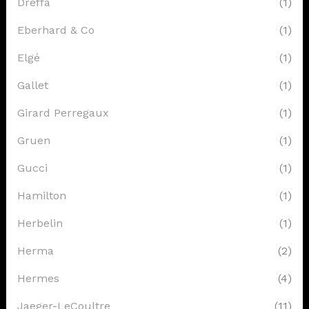
Dreffa
(1)
Eberhard & Co
(1)
Elgé
(1)
Gallet
(1)
Girard Perregaux
(1)
Gruen
(1)
Gucci
(1)
Hamilton
(1)
Herbelin
(1)
Herma
(2)
Hermes
(4)
Jaeger-LeCoultre
(11)