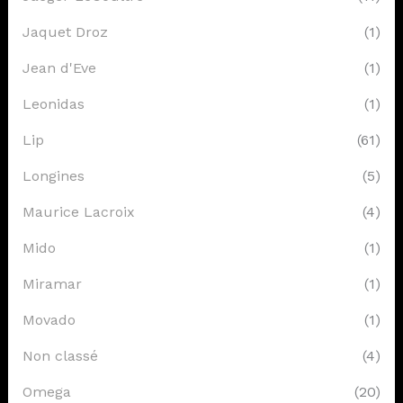
Jaquet Droz
(1)
Jean d'Eve
(1)
Leonidas
(1)
Lip
(61)
Longines
(5)
Maurice Lacroix
(4)
Mido
(1)
Miramar
(1)
Movado
(1)
Non classé
(4)
Omega
(20)