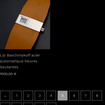
Lip Baschmakoff acier
automatique heures
Sautantes
1000,00
€
←
1
2
3
4
5
6
7
8