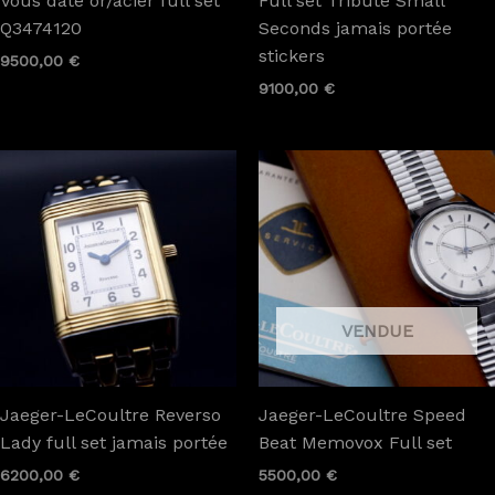
Vous date or/acier full set
Full set Tribute Small
Q3474120
Seconds jamais portée
stickers
9500,00
€
9100,00
€
Jaeger-LeCoultre Reverso
Jaeger-LeCoultre Speed
Lady full set jamais portée
Beat Memovox Full set
6200,00
€
5500,00
€