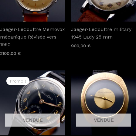
Jaeger-LeCoultre Memovox
Jaeger-LeCoultre military
mécanique Révisée vers
1945 Lady 25 mm
1950
900,00
€
2100,00
€
Le
Le
prix
prix
Promo !
initial
actuel
était :
est :
1700,00 €.
1350,00 €.